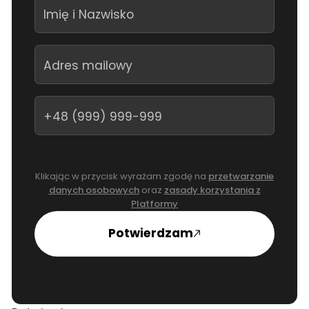
Klikając w przycisk wyrażam zgodę na
przetwarzanie
danych osobowych
oraz
zasady korzystania z
Platformy
Potwierdzam