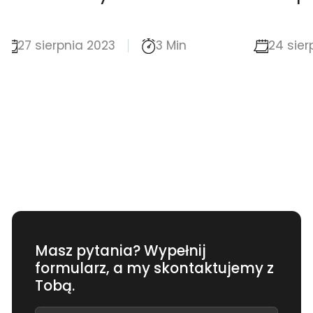
internetowych
24 sierpnia 2023
4 Min
29 si
Masz pytania? Wypełnij
formularz, a my skontaktujemy z
Tobą.