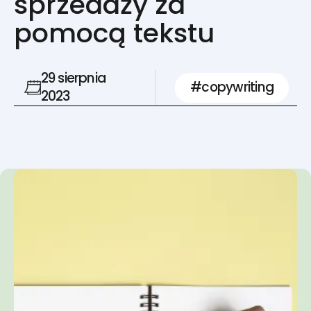
sprzedaży za
pomocą tekstu
29 sierpnia
#
4 Min
copywriting
2023